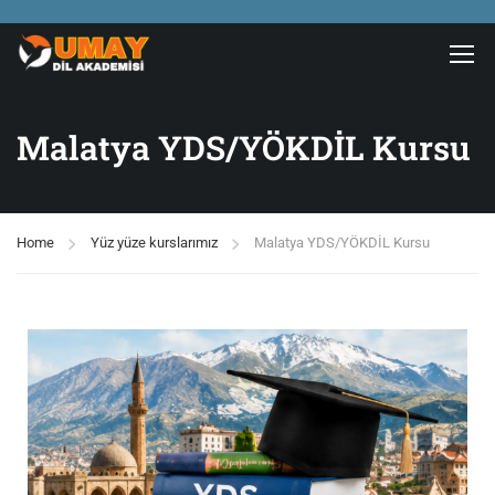
Malatya YDS/YÖKDİL Kursu
Home
Yüz yüze kurslarımız
Malatya YDS/YÖKDİL Kursu