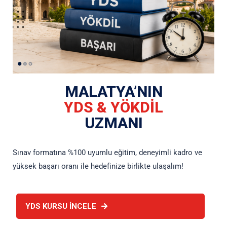
MALATYA’NIN
YDS & YÖKDİL
UZMANI
Sınav formatına %100 uyumlu eğitim, deneyimli kadro ve
yüksek başarı oranı ile hedefinize birlikte ulaşalım!
YDS KURSU İNCELE