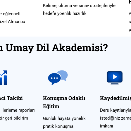
Kelime, okuma ve sınav stratejileriyle
hedefe yöenlik hazırlık
ve eğlenceli
A
 özel Almanca
s
p
 Umay Dil Akademisi?
ci Takibi
Konuşma Odaklı
Kaydedilmiş
Eğitim
 ilerleme raporları
Ders kayıtlarıyl
ir geri bildirim
istediğiniz zama
Günlük hayata yönelik
imkanı
pratik konuşma