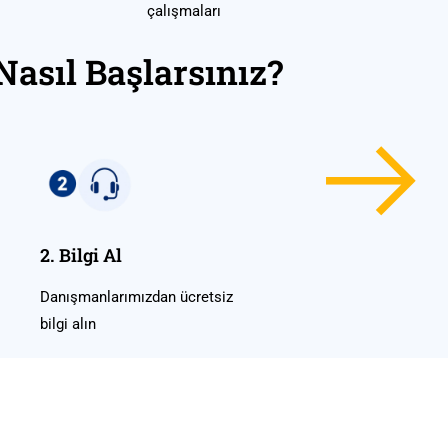
çalışmaları
Nasıl Başlarsınız?
2. Bilgi Al
Danışmanlarımızdan ücretsiz
bilgi alın
nline Kursu Birlikte Belirleyeli
en uygun program için bizimle iletişime geçin.