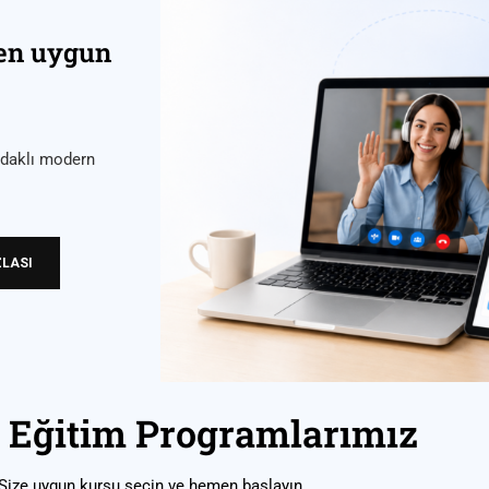
 en uygun
 odaklı modern
ZLASI
 Eğitim Programlarımız
Size uygun kursu seçin ve hemen başlayın