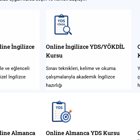
ine İngilizce
Online İngilizce YDS/YÖKDİL
Kursu
rle ve eğlenceli
Sınav teknikleri, kelime ve okuma
Y
zel İngilizce
çalışmalarıyla akademik İngilizce
ç
hazırlığı
h
nline Almanca
Online Almanca YDS Kursu