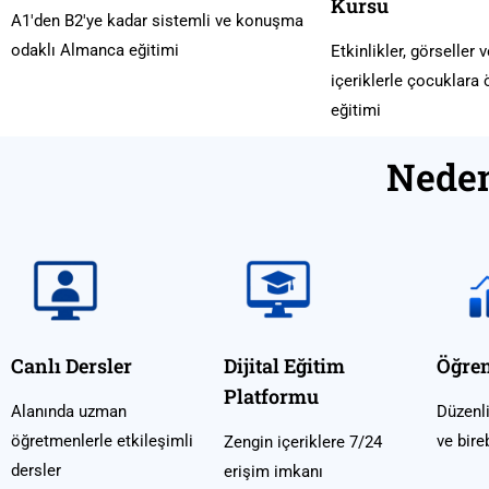
Kursu
A1'den B2'ye kadar sistemli ve konuşma
odaklı Almanca eğitimi
Etkinlikler, görseller 
içeriklerle çocuklara
eğitimi
Neden
Canlı Dersler
Dijital Eğitim
Öğren
Platformu
Alanında uzman
Düzenli
öğretmenlerle etkileşimli
ve bireb
Zengin içeriklere 7/24
dersler
erişim imkanı